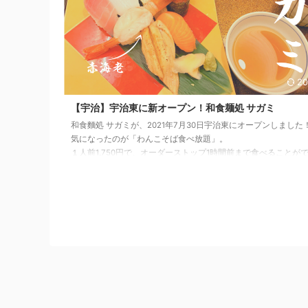
20
【宇治】宇治東に新オープン！和食麺処 サガミ
和食麵処 サガミが、2021年7月30日宇治東にオープンしました
気になったのが「わんこそば食べ放題」。
１人前1,750円で、オーダーストップ1時間前まで食べることが
うです。
キッズメニューも充実しているので、家族みんなで楽しめると
す。