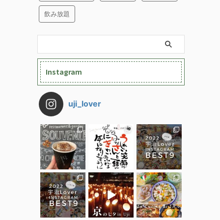
飲み放題
Instagram
uji_lover