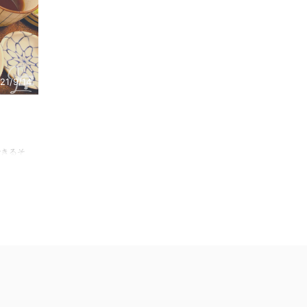
21/9/14
！
できるそ
思いま