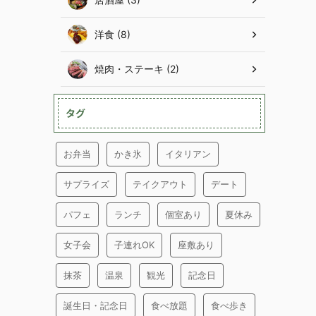
洋食 (8)
焼肉・ステーキ (2)
タグ
お弁当
かき氷
イタリアン
サプライズ
テイクアウト
デート
パフェ
ランチ
個室あり
夏休み
女子会
子連れOK
座敷あり
抹茶
温泉
観光
記念日
誕生日・記念日
食べ放題
食べ歩き