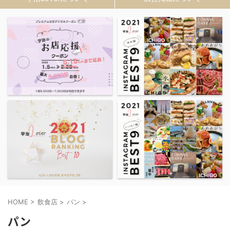
HOME
>
飲食店
>
パン
>
パン